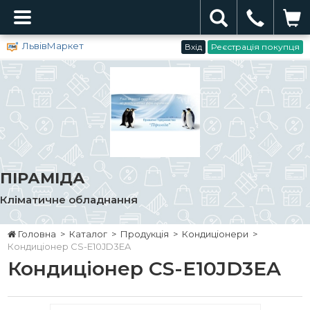
ЛьвівМаркет
Вхід
Реєстрація покупця
ПІРАМІДА
Кліматичне обладнання
Головна
>
Каталог
>
Продукція
>
Кондиціонери
>
Кондиціонер CS-E10JD3EA
Кондиціонер CS-E10JD3EA