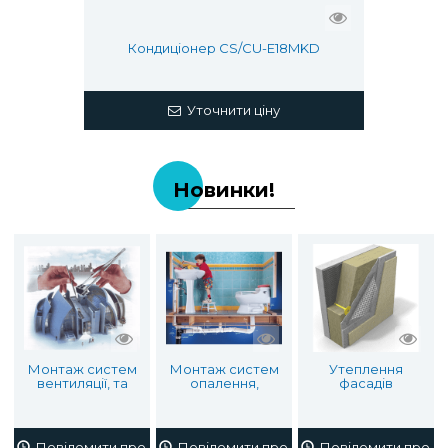
Кондиціонер CS/CU-Е18MKD
Уточнити ціну
Новинки!
Монтаж систем
Монтаж систем
Утеплення
вентиляції, та
опалення,
фасадів
кондиціювання
водопостачання
повітря
та каналізації
Повідомити про наявність
Повідомити про наявність
Повідомити про на